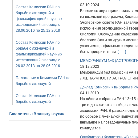
02.10.2024
Состав Комиссии РАН по
В связи со звучащими призывам
борьбе с лженаукой и
из школьной программы, Комисс
фальсификацией научных
Экспертном совете РАН заявляе
исследований в период с
исключения эволюционной теори
28.06.2016 по 25.12.2018
биологии. Обсуждение содержа
биологии (как и по другим дисци
Состав Комиссии РАН по
участием профильных специали
борьбе с лженаукой и
быть приоритетным.
[ . . . ]
фальсификацией научных
исследований в период с
МЕМОРАНДУМ №3 (АСТРОЛОГ
26.02.2013 по 28.06.2016
18.12.2023
Меморандум №3 Комиссии РАН п
Положение о Комиссии РАН по
ЛЖЕНАУЧНОСТИ АСТРОЛОГИИ
борьбе с лженаукой
Доклад Комиссии к выборам в РА
04.11.2019
Состав Комиссии РАН по
На общем собрании РАН 13−15 н
борьбе с лженаукой
три года состоятся выборы в ч
академики РАН. В рамках подгот
Бюллетень «В защиту науки»
по борьбе с лженаукой выпустил
внимание на псевдонаучные пуб
кандидатов.
Опубликован бюллетень «В защ