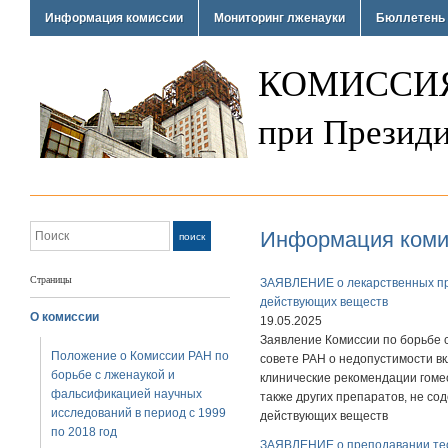
Информация комиссии
Мониторинг лженауки
Бюллетень 
КОМИССИЯ
при Президи
Поиск
Информация коми
поиск
Страницы
ЗАЯВЛЕНИЕ о лекарственных пр
действующих веществ
О комиссии
19.05.2025
Заявление Комиссии по борьбе 
Положение о Комиссии РАН по
совете РАН о недопустимости в
борьбе с лженаукой и
клинические рекомендации гоме
фальсификацией научных
также других препаратов, не с
исследований в период с 1999
действующих веществ
по 2018 год
ЗАЯВЛЕНИЕ о преподавании тео