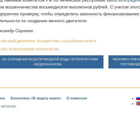
дственным комитетом РФ по чеченской республике было
возбужден
ем мошенничества восьмидесяти миллионов рублей. С учетом этог
дприятии проверку, чтобы определить законность финансирования 
тельности по созданию вечного двигателя.
ксандр Сергеев
:
ВЕЧНЫЙ ДВИГАТЕЛЬ
,
ГОСУДАРСТВО
,
РОССИЙСКАЯ ГАЗЕТА
LGEN
IN
МОНИТОРИНГ ЛЖЕНАУКИ
ON
.
←
ОБ ОСВЯЩЕНИИ ВОДОПРОВОДНОЙ ВОДЫ ПЕТЕРБУРГСКИМ
ФЕНОМЕН ЛЖЕН
«ВОДОКАНАЛОМ»
ПРОТИВОД
уки
Бюллетень «В защиту науки»
О комиссии
y
WPZOOM
.