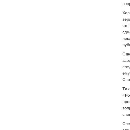
воп
Хор
вер
что
сде
нек
пуб
Одн
зар
сле
ему
Спо
Так
«Ро
про
воп
спе
Сле