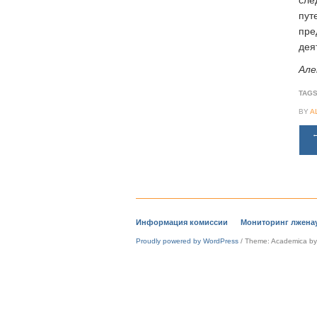
сле
пут
пре
дея
Але
TAGS
BY
A
Информация комиссии
Мониторинг лжена
Proudly powered by WordPress
/
Theme: Academica b