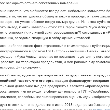
рос бескорыстность его собственных намерений.
ошо известно, что в обществе всегда есть небольшое количество б
ящих в то, что им удалось обмануть законы природы, а также хитры
 не верят, но умеют обвести вокруг пальца других. Из текста публи
лать вывод, к какой категории относятся герой сюжета Муса Алисулт
омпетентности (или личной заинтересованности?) сотрудников в «Р
ликацию, заведомо вводящую в заблуждение читателей.
ако наиболее важен факт, отраженный в комментарии к публикаци
егистрированного в Грозном ГУП «Стройинвестиции» Бекхан Гагало
дующее: «Муса Алисултанов нас не посвящает в детали, у него вс
 работать на территории предприятия, и мои рабочие ему помогают,
нсируем, финансируем».
им образом, один из руководителей государственного предпр
ссийской газете», что его организация финансирует создание
фильной деятельностью для предприятия является «производство 
росы энергетики не входит в сферу деятельности ГУП «Стройинвести
циалистов, способных квалифицированно оценить идеи изобретате
дует отметить, что не далее как в июне 2013 года против бывшего