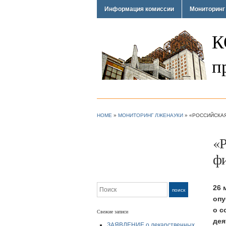
Информация комиссии
Мониторинг
К
п
HOME
»
МОНИТОРИНГ ЛЖЕНАУКИ
»
«РОССИЙСКАЯ
«Р
фи
Поиск
26 
поиск
опу
о с
Свежие записи
дея
ЗАЯВЛЕНИЕ о лекарственных