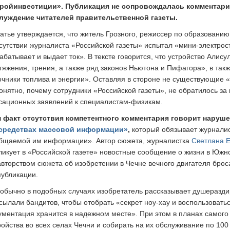
ройинвестиции». Публикация не сопровождалась комментари
луждение читателей правительственной газеты.
татье утверждается, что житель Грозного, режиссер по образовани
сутствии журналиста «Российской газеты» испытал «мини-электрос
абатывает и выдает ток». В тексте говорится, что устройство Алис
тяжения, трения, а также ряд законов Ньютона и Пифагора», в такж
очники топлива и энергии». Оставляя в стороне не существующие
онятно, почему сотрудники «Российской газеты», не обратилось за
сационных заявлений к специалистам-физикам.
 факт отсутствия компетентного комментария говорит наруш
средствах массовой информации»
,
который обязывает журналис
бщаемой им информации». Автор сюжета, журналистка
Светлана 
ликует в «Российской газете» новостные сообщение о жизни в Юж
авторством сюжета об изобретении в Чечне вечного двигателя брос
публикации.
 обычно в подобных случаях изобретатель рассказывает душеразди
сылали бандитов, чтобы отобрать «секрет ноу-хау и воспользовать
ументация хранится в надежном месте». При этом в планах самого
ройства во всех селах Чечни и собирать на их обслуживание по 100 