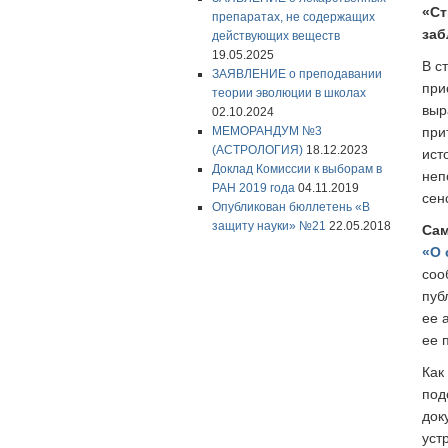
«Ст
препаратах, не содержащих
заб
действующих веществ
19.05.2025
В с
ЗАЯВЛЕНИЕ о преподавании
при
теории эволюции в школах
выр
02.10.2024
МЕМОРАНДУМ №3
при
(АСТРОЛОГИЯ)
18.12.2023
ист
Доклад Комиссии к выборам в
неп
РАН 2019 года
04.11.2019
сен
Опубликован бюллетень «В
защиту науки» №21
22.05.2018
Сам
«О 
соо
пуб
ее 
ее 
Как
под
док
уст