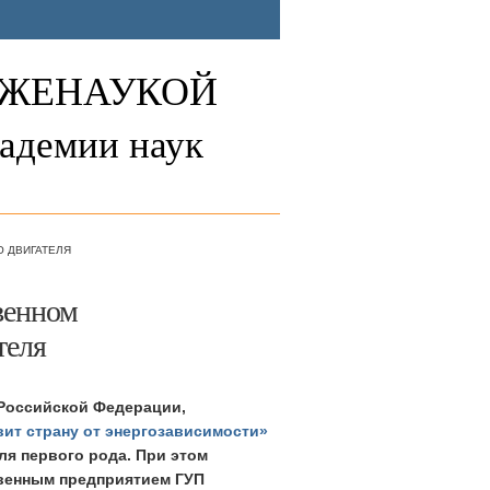
ЛЖЕНАУКОЙ
адемии наук
 ДВИГАТЕЛЯ
венном
теля
 Российской Федерации,
вит страну от энергозависимости»
ля первого рода.
При этом
твенным предприятием ГУП