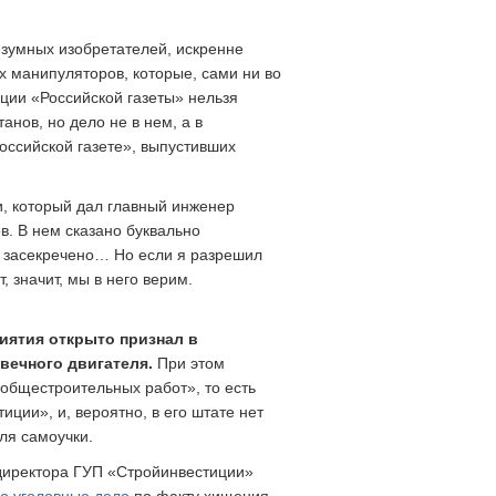
езумных изобретателей, искренне
х манипуляторов, которые, сами ни во
кации «Российской газеты» нельзя
анов, но дело не в нем, а в
оссийской газете», выпустивших
и, который дал главный инженер
в. В нем сказано буквально
е засекречено… Но если я разрешил
 значит, мы в него верим.
иятия открыто признал в
 вечного двигателя.
При этом
общестроительных работ», то есть
ции», и, вероятно, в его штате нет
ля самоучки.
 директора ГУП «Стройинвестиции»