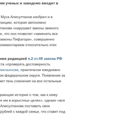
ям ученых и заведомо вводит в
ю Муса Алисултанов изобрел и в
танцию, которая автономно
ултанова «нарушает законы земного
е, что оно позволит «заменить все
 «законы Пифагора», совершенно
 комментарием относительно этих
ении редакцией
п.2 ст.49 закона РФ
та «проверять достоверность
Емельянова
, практически ежедневно
ном федеральном округе. Появление за
ает тень сомнения на все остальные
рающие истории о том, как к нему
ся им в корыстных целях», однако «вся
 Алисултанова поставить свои
рублей с каждой семьи, что ставит под