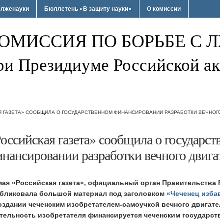
 лженауки
Бюллетень «В защиту науки»
О комиссии
ОМИССИЯ ПО БОРЬБЕ С 
ри Президиуме Российской ак
 ГАЗЕТА» СООБЩИЛА О ГОСУДАРСТВЕННОМ ФИНАНСИРОВАНИИ РАЗРАБОТКИ ВЕЧНОГО
оссийская газета» сообщила о государст
нансировании разработки вечного двига
мая «Российская газета», официальный орган Правительства
бликовала большой материал под заголовком
«Чеченец изба
оздании чеченским изобретателем-самоучкой вечного двигате
тельность изобретателя финансируется чеченским государс