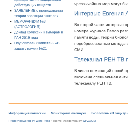
чрезвычайных мер могут бы
действующих веществ
ЗАЯВЛЕНИЕ о преподавании
Интервью Евгения А
теории эволюции в школах
МЕМОРАНДУМ №3
Во второй части интервью 
(АСТРОЛОГИЯ)
номере журнала Patron разг
Доклад Комиссии к выборам в
памяти воды, теории биопо
РАН 2019 года
Опубликован бюллетень «В
недобросовестные методы и
защиту науки» №21
СМИ.
Телеканал РЕН ТВ 
В число номинаций новой п
включена специальная анти
телеканалу РЕН ТВ.
Информация комиссии
Мониторинг лженауки
Бюллетень «В защиту 
Proudly powered by WordPress
/
Theme: Academica by
WPZOOM
.