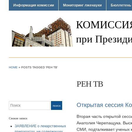
Информация комиссии
Мониторинг лженауки
Бюллетень 
КОМИССИЯ
при Президи
HOME
»
POSTS TAGGED 'РЕН ТВ'
РЕН ТВ
Поиск
Открытая сессия Ко
поиск
Вторая часть открытой сес
Свежие записи
Анатолия Черепащука. Выск
ЗАЯВЛЕНИЕ о лекарственных
СМИ, подталкивает ученых 
препаратах, не содержащих