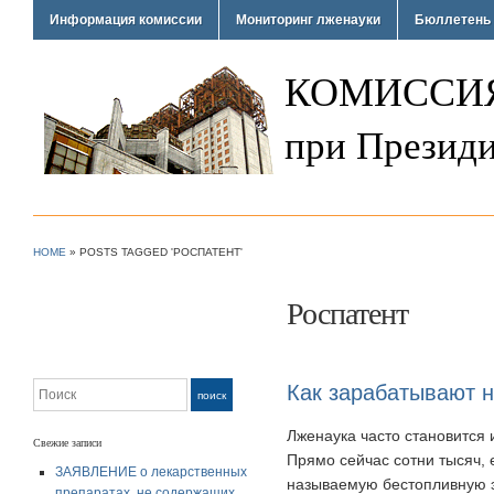
Информация комиссии
Мониторинг лженауки
Бюллетень 
КОМИССИЯ
при Президи
HOME
»
POSTS TAGGED 'РОСПАТЕНТ'
Роспатент
Поиск
Как зарабатывают н
поиск
Лженаука часто становится
Свежие записи
Прямо сейчас сотни тысяч, 
ЗАЯВЛЕНИЕ о лекарственных
называемую бестопливную эн
препаратах, не содержащих