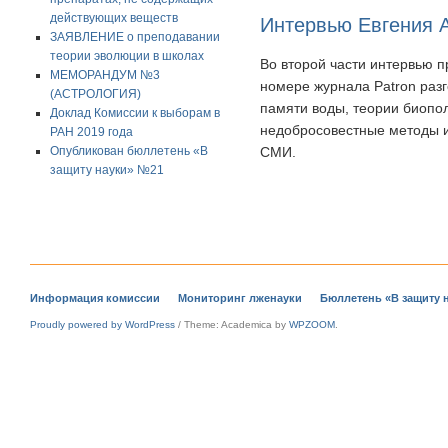
действующих веществ
Интервью Евгения А
ЗАЯВЛЕНИЕ о преподавании
теории эволюции в школах
Во второй части интервью 
МЕМОРАНДУМ №3
номере журнала Patron разг
(АСТРОЛОГИЯ)
памяти воды, теории биопо
Доклад Комиссии к выборам в
недобросовестные методы и
РАН 2019 года
Опубликован бюллетень «В
СМИ.
защиту науки» №21
Информация комиссии
Мониторинг лженауки
Бюллетень «В защиту 
Proudly powered by WordPress
/
Theme: Academica by
WPZOOM
.