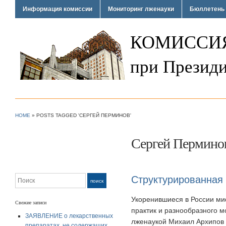
Информация комиссии
Мониторинг лженауки
Бюллетень 
КОМИССИЯ
при Президи
HOME
»
POSTS TAGGED 'СЕРГЕЙ ПЕРМИНОВ'
Сергей Пермино
Поиск
Структурированная 
поиск
Укоренившиеся в России ми
Свежие записи
практик и разнообразного м
ЗАЯВЛЕНИЕ о лекарственных
лженаукой Михаил Архипов 
препаратах, не содержащих