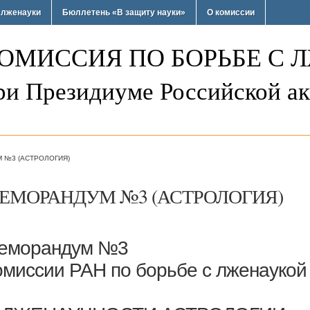
 лженауки
Бюллетень «В защиту науки»
О комиссии
ОМИССИЯ ПО БОРЬБЕ С 
ри Президиуме Российской ак
 №3 (АСТРОЛОГИЯ)
ЕМОРАНДУМ №3 (АСТРОЛОГИЯ)
еморандум №3
омиссии РАН по борьбе с лженаукой