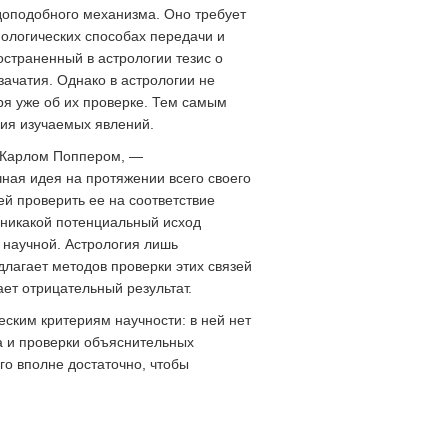
доподобного механизма. Оно требует
ологических способах передачи и
остраненный в астрологии тезис о
ачатия. Однако в астрологии не
ря уже об их проверке. Тем самым
ния изучаемых явлений.
е Карлом Поппером, —
ная идея на протяжении всего своего
й проверить ее на соответствие
 никакой потенциальный исход
я научной. Астрология лишь
лагает методов проверки этих связей
ет отрицательный результат.
ским критериям научности: в ней нет
а и проверки объяснительных
о вполне достаточно, чтобы