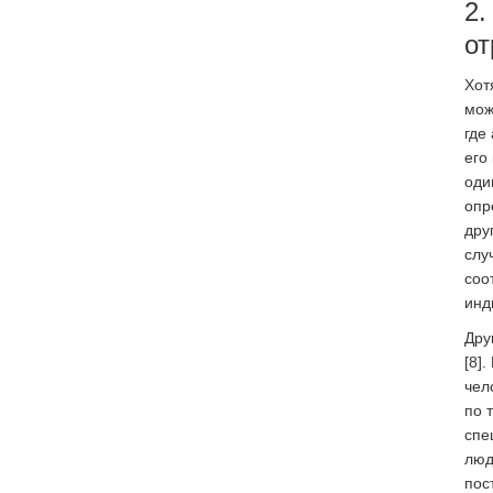
2.
от
Хот
мож
где
его
оди
опр
дру
слу
соо
инд
Дру
[8]
чел
по 
спе
люд
пос