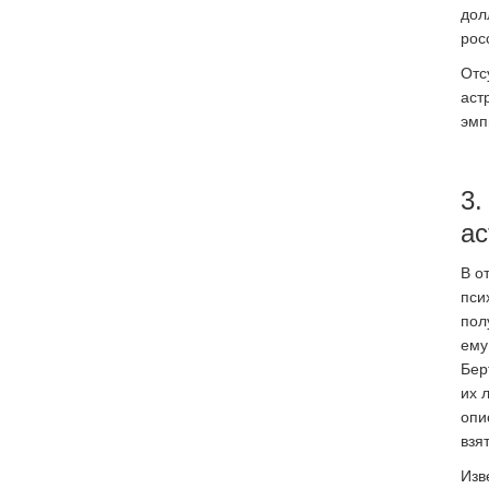
дол
рос
Отс
аст
эмп
3.
ас
В о
пси
пол
ему
Бер
их 
опи
взя
Изв