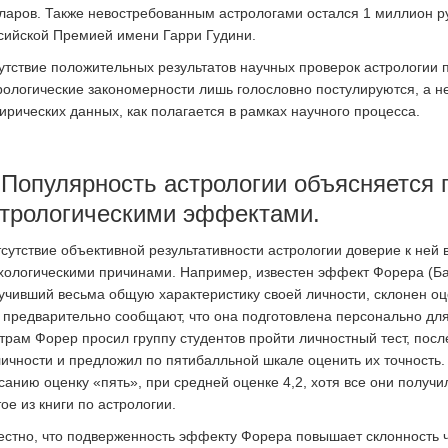
ларов. Также невостребованным астрологами остался 1 миллион р
сийской Премией имени Гарри Гудини.
утствие положительных результатов научных проверок астрологии п
рологические закономерности лишь голословно постулируются, а н
ирических данных, как полагается в рамках научного процесса.
 Популярность астрологии объясняется 
трологическими эффектами.
тсутствие объективной результативности астрологии доверие к ней
хологическими причинами. Например, известен эффект Форера (Бар
учивший весьма общую характеристику своей личности, склонен оц
 предварительно сообщают, что она подготовлена персонально для 
трам Форер просил группу студентов пройти личностный тест, посл
личности и предложил по пятибалльной шкале оценить их точность.
санию оценку «пять», при средней оценке 4,2, хотя все они получи
тое из книги по астрологии.
естно, что подверженность эффекту Форера повышает склонность ч