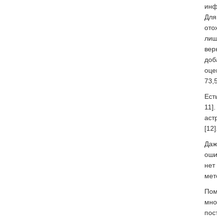
инф
Для
ото
лиш
вер
доб
оце
73,
Ест
11]
аст
[12]
Даж
оши
нет
мет
Пом
мно
пос