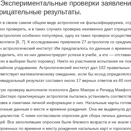
 Экспериментальные проверки заявлени
рицательные результаты.
я в своем самом общем виде астрология не фальсифицируема, от
но проверить, и в таких случаях проверка неизменно дает отрицат
 астрология особенно популярна, одну из таких проверок осущест
 коллеги [6, 7]. К исследованию привлекли 27 астрологов со сред
н астрологический институт. Им предлагалось по данным о времен
еделить, кто из них демонстрирует успехи в учебе, а кто — отстава
гих в выборке было поровну). Никто из участников испытания не по
чайном угадывании. Астрологический институт дал 102 правильных 
тветствует математическому ожиданию, если бы исход определялс
ивидуальный результат составил около 17 верных ответов из 40 поп
гую проверку выполнили психологи Джон Макгрю и Ричард Макфол
. Шестеро практикующих астрологов пытались установить соответс
овек и пакетами личной информации о них. Натальные карты гото
точным данным о месте и времени рождения. Она же выдвинула для
циалистов. С ними согласовали опросник для сбора личных данных
ей. Все заполнявшие опросник были близкого возраста и не знали 
троенных по времени и месту рождения натальных карт и гороскоп