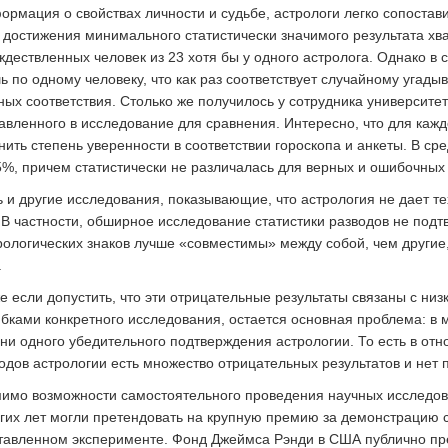
ормация о свойствах личности и судьбе, астрологи легко сопостав
 достижения минимального статистически значимого результата хв
ждествленных человек из 23 хотя бы у одного астролога. Однако в
ь по одному человеку, что как раз соответствует случайному угады
ных соответствия. Столько же получилось у сотрудника университет
авленного в исследование для сравнения. Интересно, что для кажд
нить степень уверенности в соответствии гороскопа и анкеты. В ср
5%, причем статистически не различалась для верных и ошибочных 
ь и другие исследования, показывающие, что астрология не дает те
. В частности, обширное исследование статистики разводов не под
рологических знаков лучше «совместимы» между собой, чем другие
.
е если допустить, что эти отрицательные результаты связаны с ни
бками конкретного исследования, остается основная проблема: в
 ни одного убедительного подтверждения астрологии. То есть в от
одов астрологии есть множество отрицательных результатов и нет
имо возможности самостоятельного проведения научных исследов
гих лет могли претендовать на крупную премию за демонстрацию с
тавленном эксперименте. Фонд Джеймса Рэнди в США публично пре