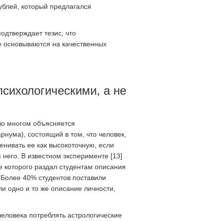
ублей, который предлагался
одтверждает тезис, что
е основываются на качественных
психологическими, а не
 во многом объясняется
нума), состоящий в том, что человек,
енивать ее как высокоточную, если
него. В известном эксперименте [13]
е которого раздал студентам описания
 Более 40% студентов поставили
ли одно и то же описание личности,
еловека потреблять астрологические