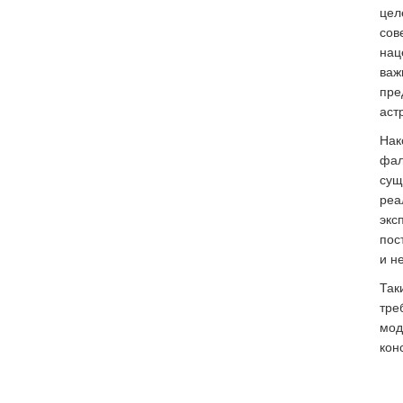
цел
сов
нац
важ
пре
аст
Нак
фал
сущ
реа
экс
пос
и н
Так
тре
мод
кон