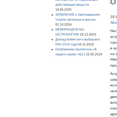
О
действующих веществ
19.05.2025
ЗАЯВЛЕНИЕ о преподавании
18 
теории эволюции в школах
Abst
02.10.2024
МЕМОРАНДУМ №3
Нес
(АСТРОЛОГИЯ)
18.12.2023
аст
Доклад Комиссии к выборам в
гор
РАН 2019 года
04.11.2019
и к
Опубликован бюллетень «В
на 
защиту науки» №21
22.05.2018
РАН
пре
Аст
шир
кот
чел
дви
воп
опр
дру