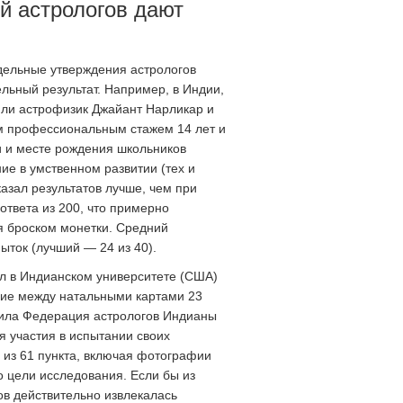
й астрологов дают
дельные утверждения астрологов
ельный результат. Например, в Индии,
вили астрофизик Джайант Нарликар и
ним профессиональным стажем 14 лет и
и и месте рождения школьников
ние в умственном развитии (тех и
казал результатов лучше, чем при
ответа из 200, что примерно
я броском монетки. Средний
ыток (лучший — 24 из 40).
л в Индианском университете (США)
твие между натальными картами 23
вила Федерация астрологов Индианы
 участия в испытании своих
 из 61 пункта, включая фотографии
о цели исследования. Если бы из
ов действительно извлекалась