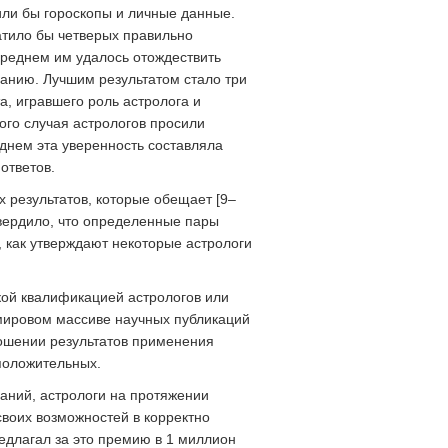
или бы гороскопы и личные данные.
атило бы четверых правильно
 среднем им удалось отождествить
ванию. Лучшим результатом стало три
а, игравшего роль астролога и
ого случая астрологов просили
еднем эта уверенность составляла
ответов.
х результатов, которые обещает [9–
твердило, что определенные пары
, как утверждают некоторые астрологи
зкой квалификацией астрологов или
 мировом массиве научных публикаций
ношении результатов применения
 положительных.
аний, астрологи на протяжении
воих возможностей в корректно
длагал за это премию в 1 миллион