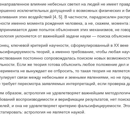
енаправленное влияние небесных светил на людей не имеет прав
ершенно исключительных допущений о возможных физических и би
еливания этих воздействий [4, 5]. В частности, парадоксален распр
ности именно момента рождения человека, а не, скажем, момента з
дпринимается даже попыток объяснения этих механизмов, не гово
рология уклоняется от важнейшей задачи науки — поиска объясне
онец, ключевой критерий научности, сформулированный в XX век
ьсифицируемость теорий, а именно требование, чтобы любая науч
ествования постоянно сопровождалась поиском новых возможносте
льности. Если же теория готова объяснить любое положение дел и
перимента не вынуждает ее отбросить, то такая теория не являетс
тулирует связи между небесными и земными явлениями, но не пред
е требует пересмотра заявляемых интерпретаций, если проверка да
им образом, астрология не удовлетворяет важнейшим методологиче
бований воспроизводимости и верификации результатов, нет поиск
елей, и она не удовлетворяет критерию фальсифицируемости. Этог
статировать: астрология не является наукой.