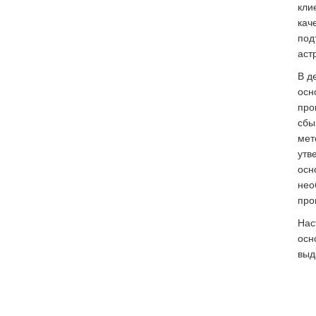
кли
кач
под
аст
В д
осн
про
сбы
мет
утв
осн
нео
про
Нас
осн
выд