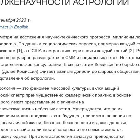
 ЛЖЕНАУЧНОСТИ АСТРОЛОГИИ
декабря 2023 г.
ract in English
мотря на достижения научно-технического прогресса, миллионы л
рологию. По данным социологических опросов, примерно каждый с
оскопам [1], а в США в астрологию верит почти каждый третий [2]. 
урсов регулярно размещается в СМИ и социальных сетях. Некоторы
астрологические консультации. В связи с этим Комиссия по борьбе
 (далее Комиссия) считает важным донести до широкой обществе
дставления об астрологии.
рология — это феномен массовой культуры, включающий
окий спектр преимущественно коммерческих практик, в основе
орого лежит представление о влиянии на
овеческую жизнь небесных светил. Утверждается, что по их
жениям можно предсказывать будущее, принимать решения по
росам личной жизни, бизнеса, безопасности и даже здоровья,
еделять свойства личности человека и его совместимость с
гими людьми. При этом астрология зачастую преподносится