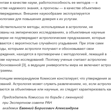
ентам в качестве науки, работоспособность ее методов — в
естве надежного знания, а прогнозы — в качестве объективно
тверждаемых. Внешнее наукообразие эксплуатируется
рологами для повышения доверия к их услугам.
ействительности методы, используемые в астрологии, не
ованы на эмпирических исследованиях, а объективные научные
верки не подтверждают астрологические предсказания, которые
ваются с вероятностью случайного угадывания. При этом сами
оды, которыми астрологи получают и обосновывают свои
ерждения, находятся в противоречии с методологией, лежащей в
ове научных исследований. Поэтому ученые считают астрологию
боснованной [3], а ведущие университеты мира не включают астро
граммы.
тоящим меморандумом Комиссия констатирует, что утверждения а
ований. Астрология может служить развлечением, но, если астрол
аются за объективные или научные, их следует характеризовать ка
Председатель Комиссии по борьбе с лженаукой
при Экспертном совете РАН
академик
Евгений Борисович Александров