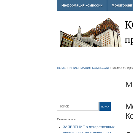
Информация комиссии
Мониторинг
К
п
HOME
»
ИНФОРМАЦИЯ КОМИССИИ
»
МЕМОРАНДУМ
М
М
Поиск
поиск
К
Свежие записи
ЗАЯВЛЕНИЕ о лекарственных
препаратах, не содержащих