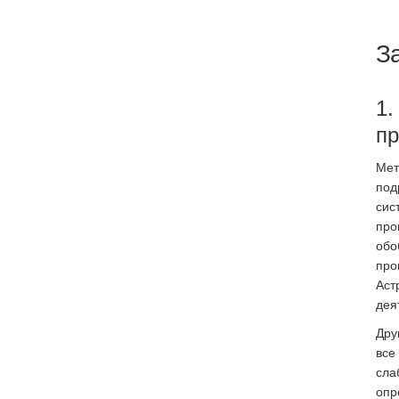
З
1.
пр
Мет
под
сис
про
обо
про
Аст
дея
Дру
все
сла
опр