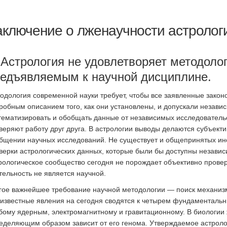
аключение о лженаучности астролог
 Астрология не удовлетворяет методоло
едъявляемым к научной дисциплине.
одология современной науки требует, чтобы все заявленные зако
робным описанием того, как они установлены, и допускали независ
тематизировать и обобщать данные от независимых исследовательс
веряют работу друг друга. В астрологии выводы делаются субъект
бщении научных исследований. Не существует и общепринятых инс
верки астрологических данных, которые были бы доступны незави
рологическое сообщество сегодня не порождает объективно провер
тельность не является научной.
гое важнейшее требование научной методологии — поиск механизм
 известные явления на сегодня сводятся к четырем фундаменталь
бому ядерным, электромагнитному и гравитационному. В биологии
еделяющим образом зависит от его генома. Утверждаемое астроло