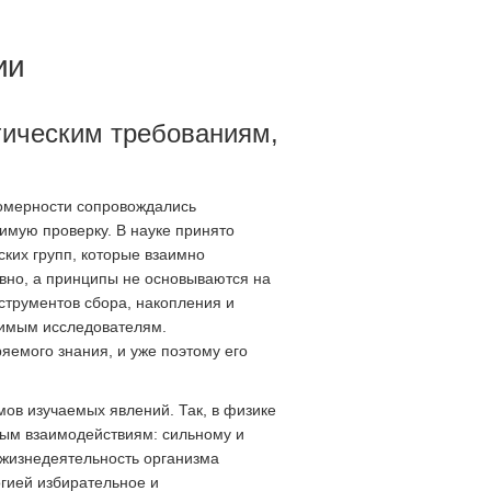
ии
гическим требованиям,
номерности сопровождались
имую проверку. В науке принято
ких групп, которые взаимно
ивно, а принципы не основываются на
трументов сбора, накопления и
симым исследователям.
яемого знания, и уже поэтому его
ов изучаемых явлений. Так, в физике
ным взаимодействиям: сильному и
 жизнедеятельность организма
гией избирательное и