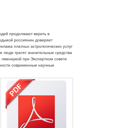
юдей продолжают верить в
едьмой россиянин доверяет
Реклама платных астрологических услуг
е люди тратят значительные средства
 с лженаукой при Экспертном совете
нности современные научные