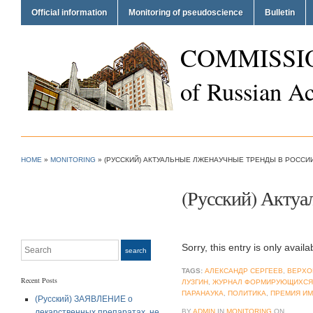
Official information
Monitoring of pseudoscience
Bulletin
COMMISSI
of Russian A
HOME
»
MONITORING
»
(РУССКИЙ) АКТУАЛЬНЫЕ ЛЖЕНАУЧНЫЕ ТРЕНДЫ В РОССИ
(Русский) Актуа
Search
Sorry, this entry is only availa
search
TAGS:
АЛЕКСАНДР СЕРГЕЕВ
,
ВЕРХО
Recent Posts
ЛУЗГИН
,
ЖУРНАЛ ФОРМИРУЮЩИХСЯ 
ПАРАНАУКА
,
ПОЛИТИКА
,
ПРЕМИЯ ИМ
(Русский) ЗАЯВЛЕНИЕ о
лекарственных препаратах, не
BY
ADMIN
IN
MONITORING
ON
.