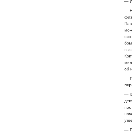
— И
— Н
физ
Пав
мож
син
бом
выс
Коп
мил
об 
— П
пер
— К
дев
пос
нач
утв
— П