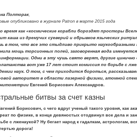
на Полторак
,
рвые опубликовано в журнале Patron в марте 2015 года
о время как «космические корабли бороздят просторы Вселе
ит каша из дремучих суеверий и обрывков языческих ритуа
ь в том, что все это стыдливо прикрыто наукообразными 
нила мощь торсионных полей, заговоренная вода именуетс
информации. Одни в эту чушь свято верят, другие цинично 
латанства вот уже 17 лет стоит комиссия по борьбе с лжен
демии наук. О том, с чем приходится бороться, рассказывае
овой авторитет в области лазерной физики, атомной спек
гнитометрии
Евгений Борисович Александров.
тральные битвы за счет казны
вгений Борисович, с чего вдруг ученый такого уровня, как ак
реат по физике, в конце девяностых отодвинул все дела и за
ьбе с лженаукой? Ну бегает народ к гадалкам, астрологам, в
тертью дорога!