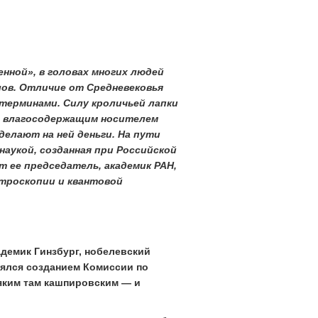
нной», в головах многих людей
лов. Отличие от Средневековья
терминами. Силу кроличьей лапки
я влагосодержащим носителем
делают на ней деньги. На пути
аукой, созданная при Российской
т ее председатель, академик РАН,
троскопии и квантовой
адемик Гинзбург, нобелевский
нялся созданием Комиссии по
сяким там кашпировским — и