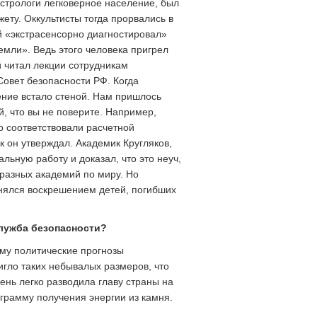
астрологи легковерное население, был
ету. Оккультисты тогда прорвались в
й «экстрасенсорно диагностировал»
мли». Ведь этого человека пригрел
й читал лекции сотрудникам
Совет безопасности РФ. Когда
ение встало стеной. Нам пришлось
й, что вы не поверите. Например,
о соответствовали расчетной
к он утверждал. Академик Кругляков,
льную работу и доказал, что это неуч,
разных академий по миру. Но
занялся воскрешением детей, погибших
 служба безопасности?
ему политические прогнозы
игло таких небывалых размеров, что
ень легко разводила главу страны на
грамму получения энергии из камня.