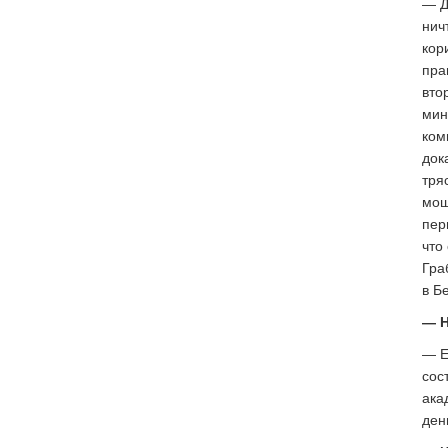
— Д
нич
кор
пра
вто
мин
ком
док
тря
мощ
пер
что
Гра
в Б
— Н
— Е
сос
ака
ден