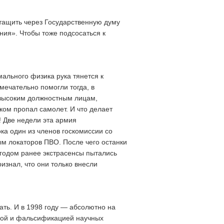
тащить через Государственную думу
ия». Чтобы тоже подсосаться к
ального физика рука тянется к
амечательно помогли тогда, в
 высоким должностным лицам,
ком пропал самолет. И что делает
! Две недели эта армия
ока один из членов госкомиссии со
м локаторов ПВО. После чего останки
угодом ранее экстрасенсы пытались
изнал, что они только внесли
лать. И в 1998 году — абсолютно на
кой и фальсификацией научных