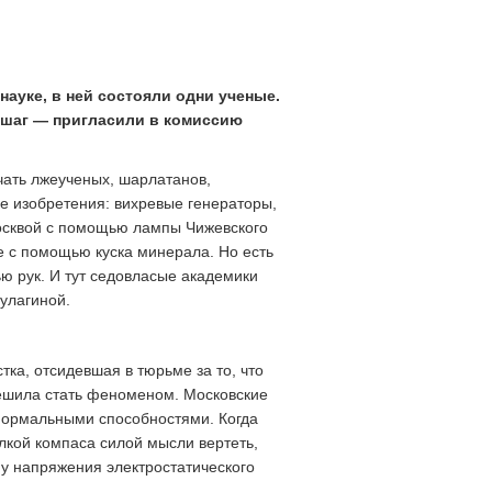
ауке, в ней состояли одни ученые.
й шаг — пригласили в комиссию
чать лжеученых, шарлатанов,
 изобретения: вихревые генераторы,
Москвой с помощью лампы Чижевского
е с помощью куска минерала. Но есть
ю рук. И тут седовласые академики
Кулагиной.
а, отсидевшая в тюрьме за то, что
решила стать феноменом. Московские
нормальными способностями. Когда
лкой компаса силой мысли вертеть,
у напряжения электростатического