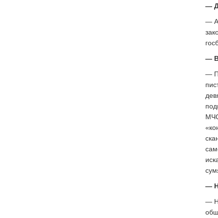
— Д
— А
зак
гос
— В
— П
пис
дев
под
МЧС
«ко
ска
сам
иск
сум
— Н
— Н
общ