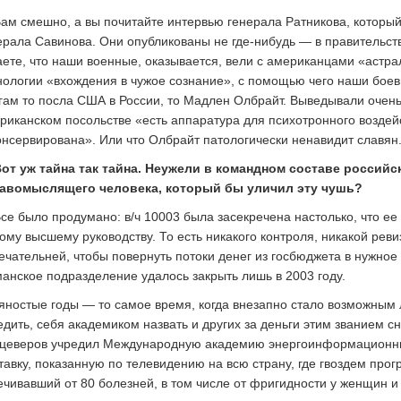
ам смешно, а вы почитайте интервью генерала Ратникова, которы
ерала Савинова. Они опубликованы не где-нибудь — в правительств
аете, что наши военные, оказывается, вели с американцами «астр
нологии «вхождения в чужое сознание», с помощью чего наши боев
гам то посла США в России, то Мадлен Олбрайт. Выведывали очень
риканском посольстве «есть аппаратура для психотронного воздейс
онсервирована». Или что Олбрайт патологически ненавидит славян
от уж тайна так тайна. Неужели в командном составе российс
авомыслящего человека, который бы уличил эту чушь?
се было продумано: в/ч 10003 была засекречена настолько, что ее
ому высшему руководству. То есть никакого контроля, никакой ревиз
ечательней, чтобы повернуть потоки денег из госбюджета в нужное 
анское подразделение удалось закрыть лишь в 2003 году.
яностые годы — то самое время, когда внезапно стало возможным
едить, себя академиком назвать и других за деньги этим званием с
цеверов учредил Международную академию энергоинформационных
тавку, показанную по телевидению на всю страну, где гвоздем про
ечивавший от 80 болезней, в том числе от фригидности у женщин и