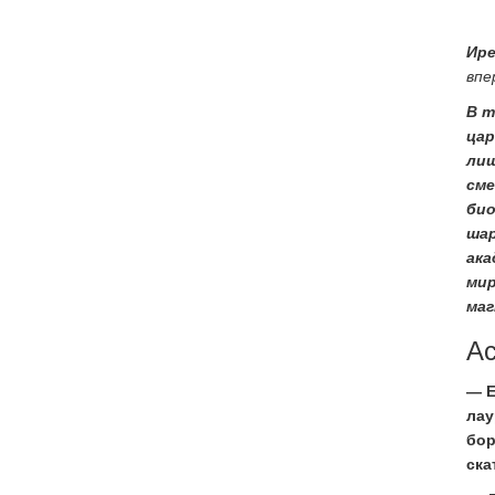
Ире
впе
В т
цар
лиш
сме
био
шар
ака
мир
ма
Ас
— Е
лау
бор
ска