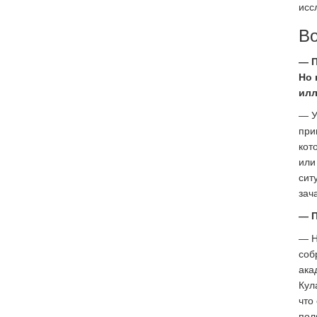
исс
Во
— П
Но 
илл
— У
при
кот
или
сит
зач
— П
— Н
соб
ака
Кул
что
пол