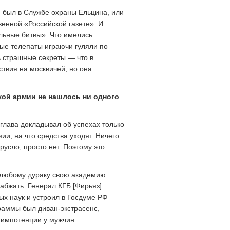
й был в Службе охраны Ельцина, или
енной «Российской газете». И
альные битвы». Что имелись
ые телепаты играючи гуляли по
 страшные секреты — что в
твия на москвичей, но она
.
кой армии не нашлось ни одного
 глава докладывал об успехах только
ии, на что средства уходят. Ничего
русло, просто нет. Поэтому это
 любому дураку свою академию
набжать. Генерал КГБ [Фирьяз]
 наук и устроил в Госдуме РФ
граммы был диван-экстрасенс,
 импотенции у мужчин.