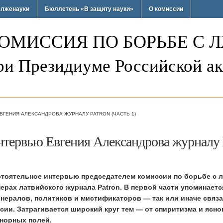
 лженауки
Бюллетень «В защиту науки»
О комиссии
ОМИССИЯ ПО БОРЬБЕ С 
ри Президиуме Российской ак
ВГЕНИЯ АЛЕКСАНДРОВА ЖУРНАЛУ PATRON (ЧАСТЬ 1)
тервью Евгения Александрова журналу Pa
тоятельное интервью председателем комиссии по борьбе с 
ерах латвийского журнала Patron. В первой части упоминае
енералов, политиков и мистификаторов — так или иначе связ
сии. Затрагивается широкий круг тем — от спиритизма и ясно
норных полей.