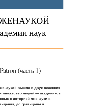
ЛЖЕНАУКОЙ
адемии наук
tron (часть 1)
лженаукой вышло в двух весенних
тся множество людей — академиков
анных с историей лженауки в
видения, до гравицапы и