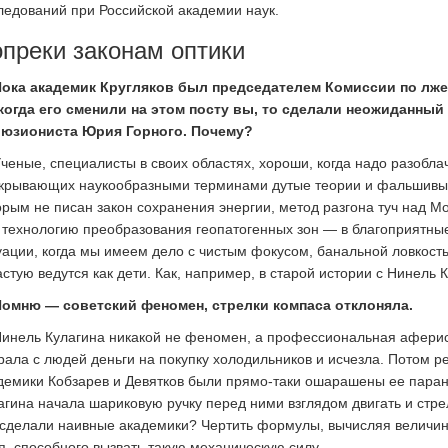
ледований при Российской академии наук.
преки законам оптики
ока академик Кругляков был председателем Комиссии по лжен
когда его сменили на этом посту вы, то сделали неожиданны
юзиониста Юрия Горного. Почему?
ченые, специалисты в своих областях, хороши, когда надо разобла
крывающих наукообразными терминами дутые теории и фальшивые
орым не писан закон сохранения энергии, метод разгона туч над 
 технологию преобразования геопатогенных зон — в благоприятны
уации, когда мы имеем дело с чистым фокусом, банальной ловкость
астую ведутся как дети. Как, например, в старой истории с Нинель 
омню — советский феномен, стрелки компаса отклоняла.
инель Кулагина никакой не феномен, а профессиональная аферистк
рала с людей деньги на покупку холодильников и исчезла. Потом 
демики Кобзарев и Девятков были прямо-таки ошарашены ее пара
агина начала шариковую ручку перед ними взглядом двигать и стре
 сделали наивные академики? Чертить формулы, вычисляя величин
я, способного вызвать такую механическую силу.