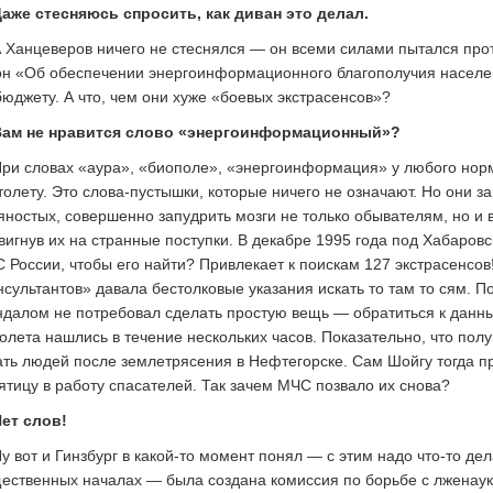
аже стесняюсь спросить, как диван это делал.
 Ханцеверов ничего не стеснялся — он всеми силами пытался про
он «Об обеспечении энергоинформационного благополучия населен
бюджету. А что, чем они хуже «боевых экстрасенсов»?
ам не нравится слово «энергоинформационный»?
ри словах «аура», «биополе», «энергоинформация» у любого норм
толету. Это слова-пустышки, которые ничего не означают. Но они з
яностых, совершенно запудрить мозги не только обывателям, но и
вигнув их на странные поступки. В декабре 1995 года под Хабаровс
 России, чтобы его найти? Привлекает к поискам 127 экстрасенсов
нсультантов» давала бестолковые указания искать то там то сям. П
ндалом не потребовал сделать простую вещь — обратиться к данны
олета нашлись в течение нескольких часов. Показательно, что пол
ать людей после землетрясения в Нефтегорске. Сам Шойгу тогда пр
ятицу в работу спасателей. Так зачем МЧС позвало их снова?
ет слов!
у вот и Гинзбург в какой-то момент понял — с этим надо что-то де
ественных началах — была создана комиссия по борьбе с лженау