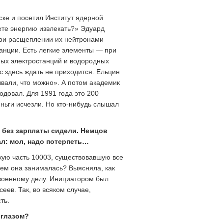
ске и посетил Институт ядерной
ете энергию извлекать?» Эдуард
при расщеплении их нейтронами
анции. Есть легкие элементы — при
ных электростанций и водородных
 здесь ждать не приходится. Ельцин
ывали, что можно». А потом академик
одовал. Для 1991 года это 200
ньги исчезли. Но кто-нибудь слышал
 без зарплаты сидели. Немцов
л: мол, надо потерпеть…
скую часть 10003, существовавшую все
чем она занималась? Выясняла, как
 военному делу. Инициатором был
ев. Так, во всяком случае,
ть.
 глазом?