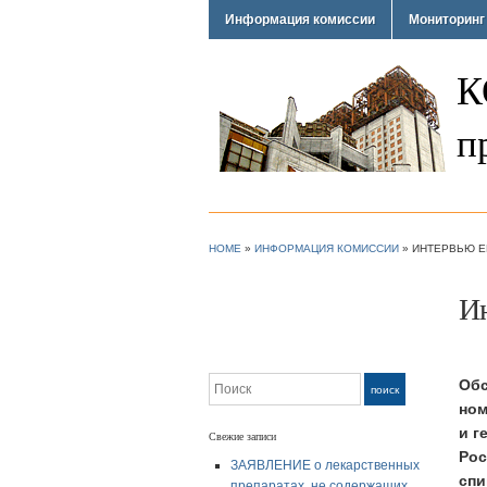
Информация комиссии
Мониторинг
К
п
HOME
»
ИНФОРМАЦИЯ КОМИССИИ
»
ИНТЕРВЬЮ Е
Ин
Поиск
Обс
поиск
ном
и г
Свежие записи
Рос
ЗАЯВЛЕНИЕ о лекарственных
спи
препаратах, не содержащих