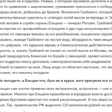
ело было не в гадалках. Размах, с которым окучивали целители и 
то по сравнению с шарлатанами, сумевшими присосаться к госбюдж
идоры власти, добрались до Кремля. Вспомните Грабового, которы
вительственные самолеты и «отводил силой мысли астероиды от Зе
рой человек в службе охраны Ельцина — генерал Рогозин. Грабово
истерства по чрезвычайным ситуациям и два года консультировал 
иссия по лженауке взялась за его разоблачение, ельцинское окруж
азывать, выводя Грабового на чистую воду, абсурдность таких веще
сти цифрами, что ядерные взрывы в Семипалатинске действительн
ности, а, значит, Грабовой не снизил их силой мысли из Москвы, ка
вый председатель Комиссии по борьбе с лженаукой, провел колосса
 он подделал массу дипломов, самопровозгласив себя академиком 
бовой оставался на коне. Лишь когда он обнаглел настолько, что 
еслане, его наконец посадили.
о погодите, а Ельцин что, был не в курсе, кого пригрела его
льцин сам охотно привечал всех экстрасенсов, астрологов — они 
тавляли. Именно при Ельцине мракобесие в коридорах власти дост
демик Кругляков окрестил это новой распутинщиной. И эта свора оч
ьги. Так, правительство РФ выделило 120 миллионов рублей на про