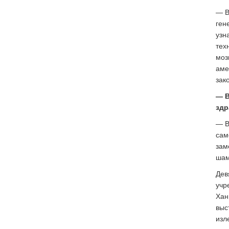
— В
ген
узн
тех
моз
аме
зак
— В
здр
— В
сам
зам
шам
Дев
учр
Хан
выс
изл