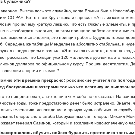
з булыжника?
аверное. Выяснилось это случайно, когда Ельцин был в Новосибир
ики СО РАН. Вот он там Круглякова и спросил: «А вы из камня мож
лович прочел ему краткую лекцию, что есть тяжелые элементы, и 
но высвобождать энергию, на этом принципе работают атомные ст
тезе выделяется энергия, это принцип работы будущих термоядер
б. Середина же таблицы Менделеева абсолютно стабильна, и чудес
лушал с недоверием и заявил: «Это вы так считаете, а мне доклад
тюг рассказал, что Ельцин уже 120 миллионов рублей на это израсх
лионов долларов по официальному курсу. Прошли десятилетия. Де
извлечении энергии из камня?
омню эти времена прекрасно: российские учителя по полгода
ед бастующими шахтерами только что лезгинку не выплясыва
то-то нищенствовал, а кто-то ни в чем себе не отказывал. На воин
яностые годы, тоже предостаточно денег было истрачено. Знаете, 
тавить телепатию, ясновидение и прочую чушь собачью на службу
альник Генерального штаба Вооруженных сил генерал Михаил Моисе
ерждает генерал Савинов, который и возглавил новоиспеченную час
ланировалось обучить войска буравить противника третьим